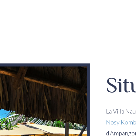
Sit
La Villa Nau
Nosy Komb
d’Ampangori