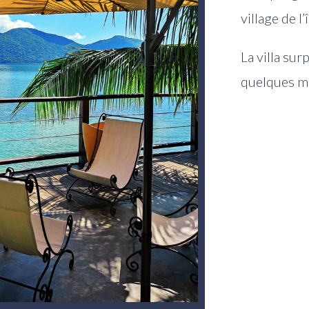
village de l’î
La villa sur
quelques m