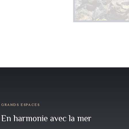
En harmonie avec la mer
Une décoration élégante sur le thème de l’océan et
de la nature, ainsi qu’un mobilier confortable
invitent au repos et à la contemplation. La vue sur le
coucher de soleil est spectaculaire.
RÉSERVATIONS