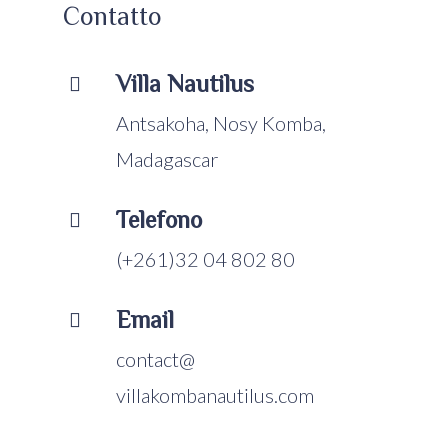
Contatto
Villa Nautilus

Antsakoha, Nosy Komba,
Madagascar
Telefono

(+261)32 04 802 80
Email

contact@
villakombanautilus.com