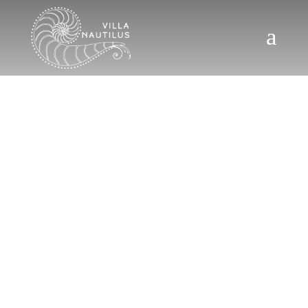
a
U
n
s
o
g
g
i
o
r
n
o